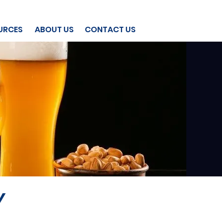
URCES
ABOUT US
CONTACT US
y