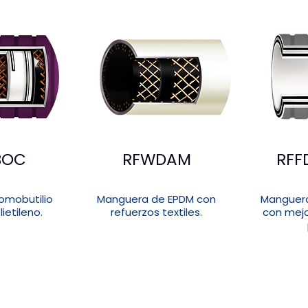
BOC
RFWDAM
RFF
omobutilio
Manguera de EPDM con
Manguera
ietileno.
refuerzos textiles.
con mejor