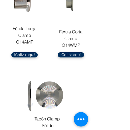
Férula Larga
Férula Corta
Clamp
Clamp
O14AMP
O14WMP
¡Cotiza aquí!
¡Cotiza aquí!
Tapón Clamp
Sólido