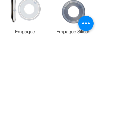
Empaque
Empaque Silicón
Teflón+EPDM tipo
Sándwich
¡Cotiza aquí!
¡Cotiza aquí!
Compromiso de calidad
Aviso de privacidad
Tel: 55 53-11 77-81
Correo:
ventas@ogmantuberias.com