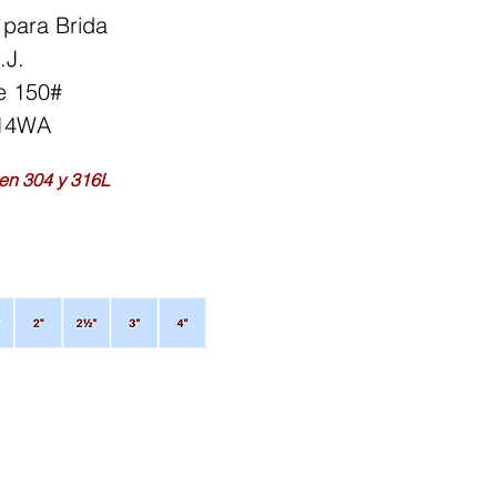
 para Brida
.J.
e 150#
14WA
en 304 y 316L