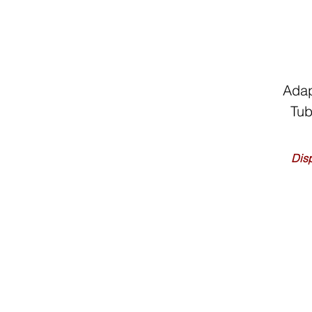
Adap
Tub
Dis
Inicio
Tel: 55 53-11 77-
Cor
81