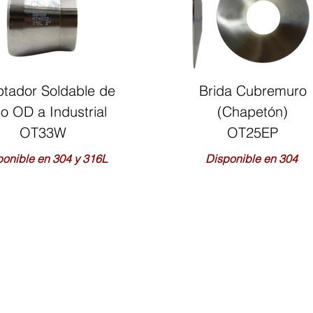
tador Soldable de
Brida Cubremuro
o OD a Industrial
(Chapetón)
OT33
W
OT25EP
ponible en 304 y 316L
Disponible en 304
reo: ventas@ogmantuberias.com
Compromiso de calidad
Avis