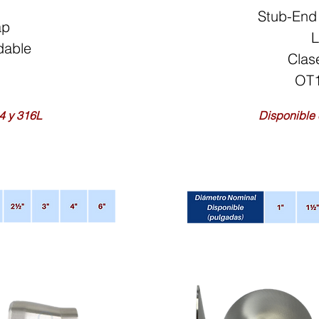
Stub-End
ap
L
dable
Clas
O
T
4 y 316L
Disponible 