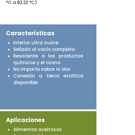
°C a 82.22 °C)
Características
Interior ultra suave
Sellado al vacío completo
Resistente a los productos
químicos y el ozono
No imparte sabor ni olor
​Conexión a tierra estática
disponible
Aplicaciones
Alimentos aceitosos