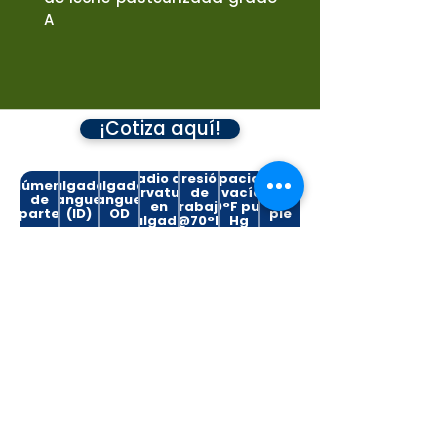
A
¡Cotiza aquí!
Max
Radio de
Presión
Capacidad
Número
Pulgadas
Pulgadas
Peso
curvatura
de
de vacío @
de
manguera
manguera
por
en
trabajo
70°F pulg
parte
(ID)
OD
pie
pulgadas
@70°F
Hg
PSIG
08RFFDA
0.5
0.97
1.5
200
LLENO
0.35
12RFFDA
0.75
1.27
2.5
200
LLENO
0.48
16RFFDA
1
1.56
3
200
LLENO
0.75
24RFFDA
1.5
2.13
6
150
LLENO
1.03